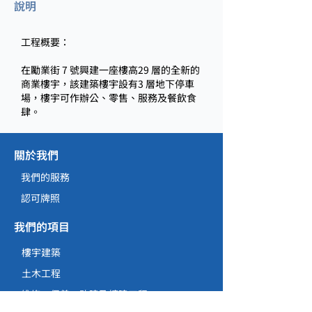
說明
工程概要：
在勵業街 7 號興建一座樓高29 層的全新的
商業樓宇，該建築樓宇設有3 層地下停車
場，樓宇可作辦公、零售、服務及餐飲食
肆。
關於我們
我們的服務
認可牌照
我們的項目
樓宇建築
土木工程
維修、保養、改建及擴建工程