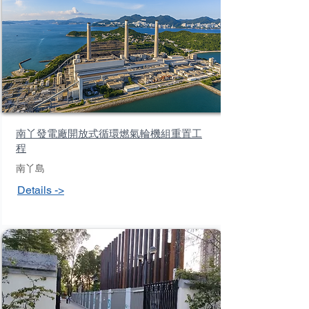
南丫發電廠開放式循環燃氣輪機組重置工
程
南丫島
Details ->