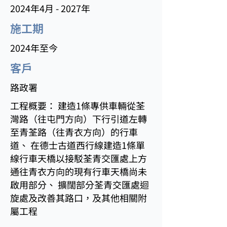
2024年4月 - 2027年
施工期
2024年至今
客戶
路政署
工程概要： 建造1條專供車輛從荃
灣路（往屯門方向）下行引道左轉
至青荃路（往青衣方向）的行車
道、 在德士古道西行線建造1條單
線行車天橋以接駁荃青交匯處上方
通往青衣方向的現有行車天橋尚未
啟用部分、 擴闊部分荃青交匯處迴
旋處及改善其路口，及其他相關附
屬工程