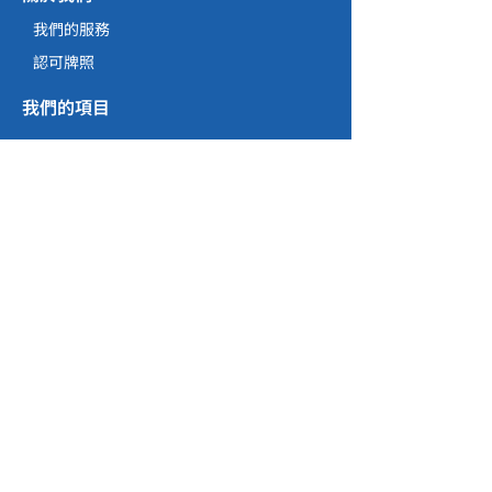
我們的服務
認可牌照
我們的項目
樓宇建築
土木工程
維修、保養、改建及擴建工程
就業機會
招聘
培訓項目
聯絡資料
九龍塘窩打老道157號
(852) 2886 1082