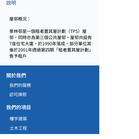
說明
屋邨概況：
景林邨是一個租者置其屋計劃（TPS）屋
邨，同時亦為第三個公共屋邨。屋邨共設有
7座住宅大廈，於1990年落成。部分單位其
後於2001年透過第四期「租者置其屋計劃」
售予租戶
關於我們
我們的服務
認可牌照
我們的項目
樓宇建築
土木工程
維修、保養、改建及擴建工程