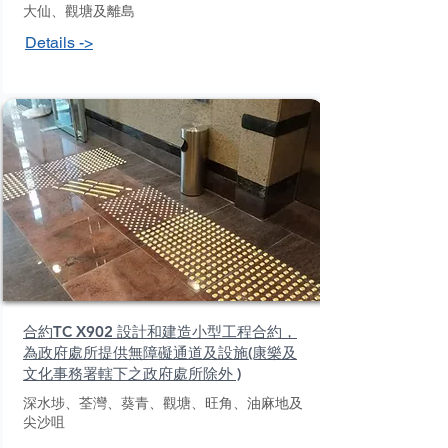
大仙、觀塘及離島
Details ->
合約TC X902 設計和建造小型工程合約，
為政府處所提供無障礙通道及設施(康樂及
文化事務署轄下之政府處所除外 )
深水埗、荃灣、葵青、觀塘、旺角、油麻地及
尖沙咀